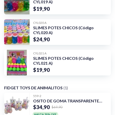
CYL019 A)
$19,90
CYL020 A
SLIMES POTES CHICOS (Código
CYL020 A)
$24,90
CYL021 A
SLIMES POTES CHICOS (Código
CYL021 A)
$19,90
FIDGET TOYS DE ANIMALITOS
(1)
¡Quiero una
559-2
tienda así para mi
OSITO DE GOMA TRANSPARENTE
emprendimiento!
CON ORBIS DE COLORES (Código:
$34,90
$69,90
559-2)
HASTA 50% OFF