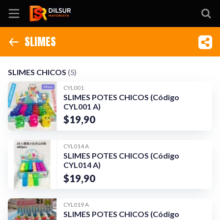
SLIMES
Inicio
SLIMES CHICOS
FIDGET TOYS DE ANIMALITOS
S
Información
SLIMES CHICOS
(5)
CYL001
Ubicación
SLIMES POTES CHICOS (Código
CYL001 A)
Sitio web
$19,90
Instagram
CYL014 A
SLIMES POTES CHICOS (Código
CYL014 A)
$19,90
CYL019 A
SLIMES POTES CHICOS (Código