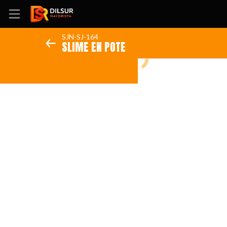
SJN-SJ-164
SLIME EN POTE
Inicio
Información
Ubicación
Sitio web
Instagram