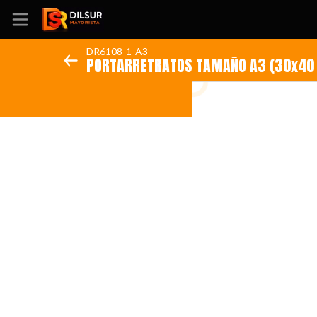
DR6108-1-A3
PORTARRETRATOS TAMAÑO A3 (30x40
Inicio
Información
Ubicación
Sitio web
Instagram