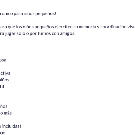
rónico para niños pequeños!

ara que los niños pequeños ejerciten su memoria y coordinación viso
ara jugar solo o por turnos con amigos.

osa



ctiva

iños

l

ños

o más

 incluidas)

cm
