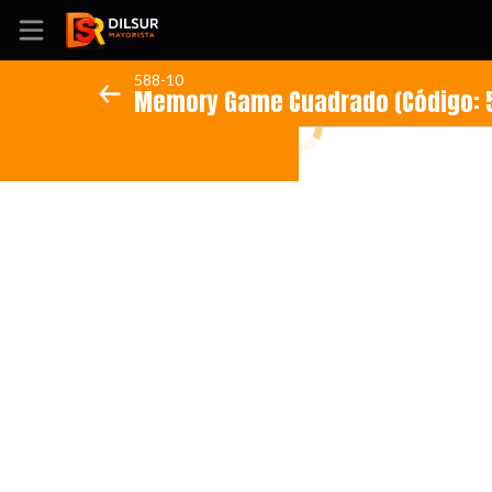
588-10
Memory Game Cuadrado (Código: 5
Inicio
Información
Ubicación
Sitio web
Instagram