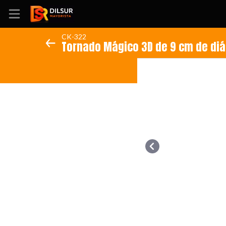
CK-322
Tornado Mágico 3D de 9 cm de di
Inicio
Información
Ubicación
Sitio web
Instagram