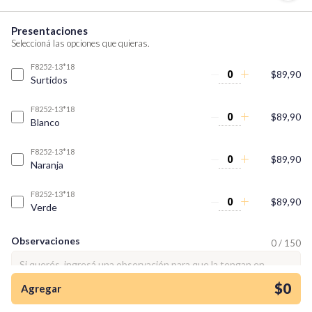
Presentaciones
Seleccioná las opciones que quieras.
F8252-13*18
$89,90
Surtidos
F8252-13*18
$89,90
Blanco
F8252-13*18
$89,90
Naranja
F8252-13*18
$89,90
Verde
Observaciones
0 / 150
¡Quiero una
tienda así para mi
emprendimiento!
$0
Agregar