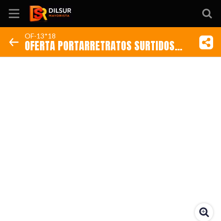
OF-13*18
OFERTA PORTARRETRATOS SURTIDOS
Inicio
13*18 CM
Información
Ubicación
Sitio web
Instagram