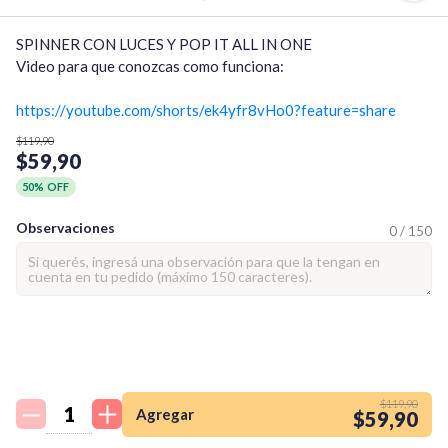
SPINNER CON LUCES Y POP IT ALL IN ONE

Video para que conozcas como funciona:

https://youtube.com/shorts/ek4yfr8vHo0?feature=share
$119,90
$59,90
50% OFF
Observaciones
0 / 150
¡Quiero una
tienda así para mi
$119,90
emprendimiento!
Agregar
$59,90