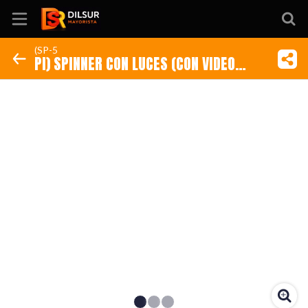
(SP-5
PI) SPINNER CON LUCES (CON VIDEO
Inicio
EXPLICATIVO) (Código: (SP-5)
Información
Ubicación
Sitio web
Instagram