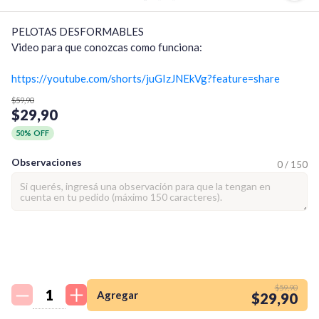
PELOTAS DESFORMABLES

Video para que conozcas como funciona:

https://youtube.com/shorts/juGIzJNEkVg?feature=share
$59,90
$29,90
50% OFF
Observaciones
0 / 150
¡Quiero una
tienda así para mi
$59,90
emprendimiento!
Agregar
$29,90