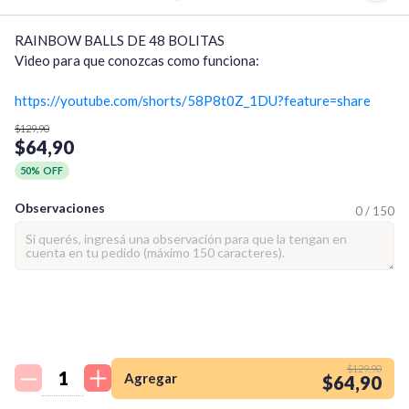
RAINBOW BALLS DE 48 BOLITAS

Video para que conozcas como funciona:

https://youtube.com/shorts/58P8t0Z_1DU?feature=share
$129,90
$64,90
50% OFF
Observaciones
0 / 150
¡Quiero una
tienda así para mi
$129,90
emprendimiento!
Agregar
$64,90