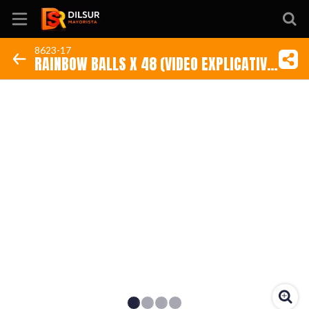
8623-17
RAINBOW BALLS X 48 (VIDEO EXPLICATIVO)
Inicio
(Código: 8623-17)
Información
Ubicación
Sitio web
Instagram