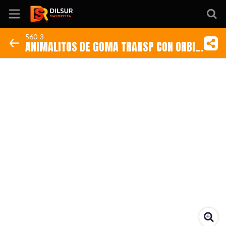
560-3
ANIMALITOS DE GOMA TRANSP CON ORBIS
Inicio
(Código: 560-3)
Información
Ubicación
Sitio web
Instagram