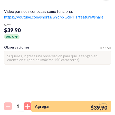
https://youtube.com/shorts/wYqNxGciPHs?feature=share
$79,90
$39,90
50% OFF
Observaciones
0 / 150
¡Quiero una
tienda así para mi
$79,90
emprendimiento!
Agregar
$39,90