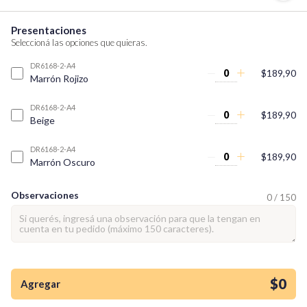
Presentaciones
Seleccioná las opciones que quieras.
DR6168-2-A4
$189,90
Marrón Rojizo
DR6168-2-A4
$189,90
Beige
DR6168-2-A4
$189,90
Marrón Oscuro
Observaciones
0 / 150
¡Quiero una
tienda así para mi
emprendimiento!
$0
Agregar