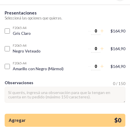
Presentaciones
Seleccioná las opciones que quieras.
F2065-A4
$164,90
Gris Claro
F2065-A4
$164,90
Negro Veteado
F2065-A4
$164,90
Amarillo con Negro (Mármol)
Observaciones
0 / 150
¡Quiero una
tienda así para mi
emprendimiento!
$0
Agregar