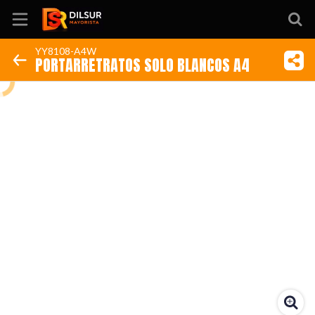
YY8108-A4W
PORTARRETRATOS SOLO BLANCOS A4
Inicio
Información
Ubicación
Sitio web
Instagram