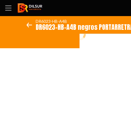
DR6023-HB-A4B
DR6023-HB-A4B negros PORTARRETRA
Inicio
Información
Ubicación
Sitio web
Instagram