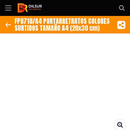
FP8718/A4 PORTARRETRATOS COLORES
SURTIDOS TAMAÑO A4 (20x30 cm)
Inicio
Información
Ubicación
Sitio web
Instagram