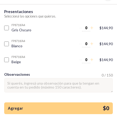
Presentaciones
Seleccioná las opciones que quieras.
FP8718/A4
$144,90
Gris Oscuro
FP8718/A4
$144,90
Blanco
FP8718/A4
$144,90
Beige
Observaciones
0 / 150
¡Quiero una
tienda así para mi
emprendimiento!
$0
Agregar