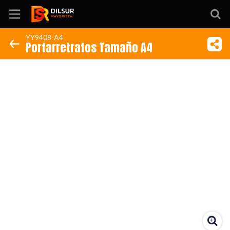
YY9408-A4
Portarretratos Tamaño A4
Inicio
Información
Ubicación
Sitio web
Instagram