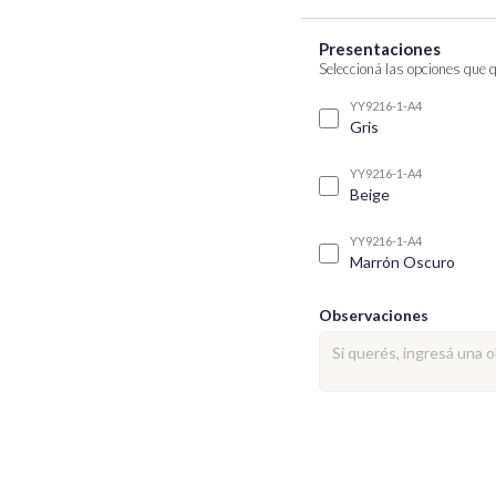
Presentaciones
Seleccioná las opciones que 
YY9216-1-A4
Gris
YY9216-1-A4
Beige
YY9216-1-A4
Marrón Oscuro
Observaciones