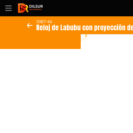
3087-46
Reloj de Labubu con proyección 
Inicio
Información
Ubicación
Sitio web
Instagram