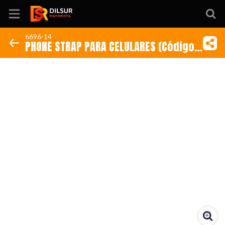
6696-14
PHONE STRAP PARA CELULARES (Código:
Inicio
6696-14)
Información
Ubicación
Sitio web
Instagram