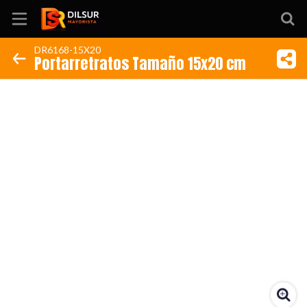
DR6168-15X20
Portarretratos Tamaño 15x20 cm
Inicio
Información
Ubicación
Sitio web
Instagram