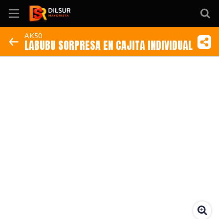
AK50
LABUBU SORPRESA EN CAJITA INDIVIDUAL
Inicio
Información
Ubicación
Sitio web
Instagram