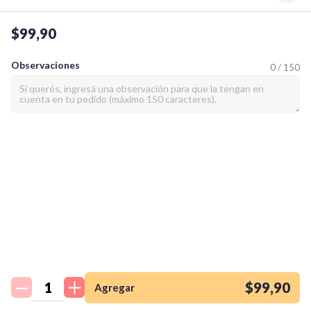
$99,90
Observaciones
0 / 150
¡Quiero una
tienda así para mi
emprendimiento!
$99,90
Agregar