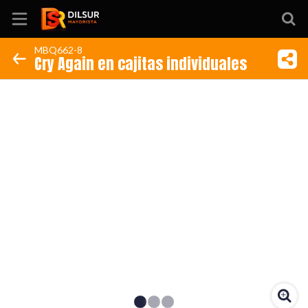
MBQ662-8
Cry Again en cajitas individuales
Inicio
Información
Ubicación
Sitio web
Instagram