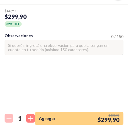
$439,90
$299,90
32% OFF
Observaciones
0 / 150
¡Quiero una
tienda así para mi
$439,90
emprendimiento!
Agregar
$299,90