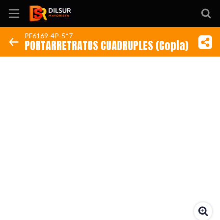
PF6169-4P-5*7
PORTARRETRATOS CUÁDRUPLES (Copia)
Inicio
Información
Ubicación
Sitio web
Instagram