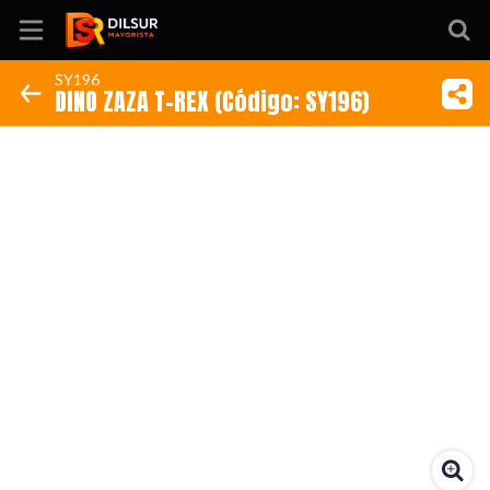
SY196
DINO ZAZA T-REX (Código: SY196)
Inicio
Información
Ubicación
Sitio web
Instagram