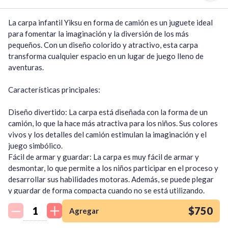
La carpa infantil Yiksu en forma de camión es un juguete ideal 
para fomentar la imaginación y la diversión de los más 
pequeños. Con un diseño colorido y atractivo, esta carpa 
transforma cualquier espacio en un lugar de juego lleno de 
aventuras.

Características principales:

Diseño divertido: La carpa está diseñada con la forma de un 
camión, lo que la hace más atractiva para los niños. Sus colores 
vivos y los detalles del camión estimulan la imaginación y el 
juego simbólico.

Fácil de armar y guardar: La carpa es muy fácil de armar y 
desmontar, lo que permite a los niños participar en el proceso y 
desarrollar sus habilidades motoras. Además, se puede plegar 
¡Quiero una
y guardar de forma compacta cuando no se está utilizando.

tienda así para mi
Espacioso interior: El interior de la carpa es lo 
emprendimiento!
$750
Agregar
suficientemente grande como para que varios niños puedan 
jugar cómodamente. Cuenta con ventanas que permiten la 