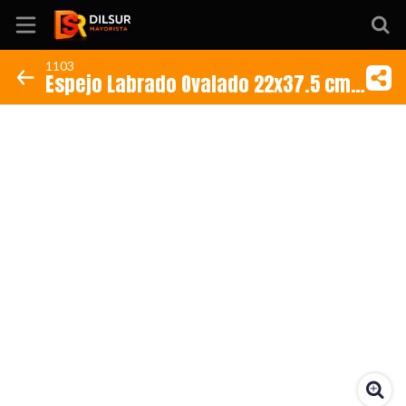
1103
Espejo Labrado Ovalado 22x37.5 cm
Inicio
(Código: 1103)
Información
Ubicación
Sitio web
Instagram