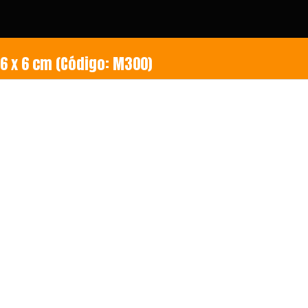
PETACA CON DOBLE ESPEJO CUADRADA 6 x 6 cm (Código: M300)