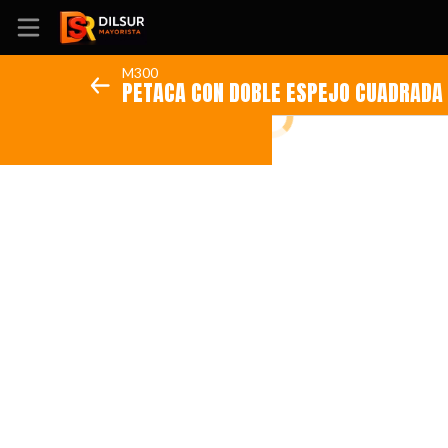
M300
Inicio
Información
Ubicación
Sitio web
Instagram