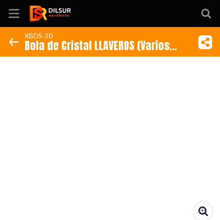
XBDS-20
Bola de Cristal LLAVEROS (Varios
Inicio
Diseños)
Información
Ubicación
Sitio web
Instagram