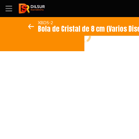
XBDS-2
Bola de Cristal de 8 cm (Varios Di
Inicio
Información
Ubicación
Sitio web
Instagram