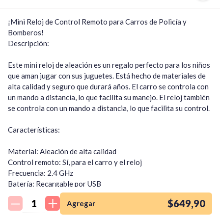
¡Mini Reloj de Control Remoto para Carros de Policía y 
Bomberos!

Descripción:

Este mini reloj de aleación es un regalo perfecto para los niños 
que aman jugar con sus juguetes. Está hecho de materiales de 
alta calidad y seguro que durará años. El carro se controla con 
un mando a distancia, lo que facilita su manejo. El reloj también 
se controla con un mando a distancia, lo que facilita su control.

Características:

Material: Aleación de alta calidad

Control remoto: Sí, para el carro y el reloj

Frecuencia: 2.4 GHz

¡Quiero una
Batería: Recargable por USB

tienda así para mi
Edad recomendada: 3 años en adelante

emprendimiento!
$649,90
Agregar
Tamaño del carro: 8 cm x 12 cm

Tamaño del reloj: 17.8 cm x 8 cm
