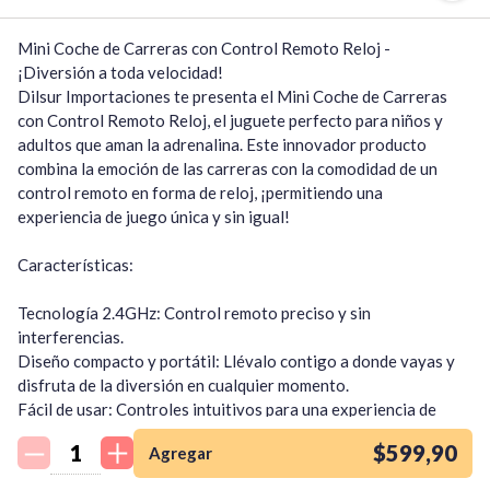
Mini Coche de Carreras con Control Remoto Reloj - 
¡Diversión a toda velocidad!

Dilsur Importaciones te presenta el Mini Coche de Carreras 
con Control Remoto Reloj, el juguete perfecto para niños y 
adultos que aman la adrenalina. Este innovador producto 
combina la emoción de las carreras con la comodidad de un 
control remoto en forma de reloj, ¡permitiendo una 
experiencia de juego única y sin igual!

Características:

Tecnología 2.4GHz: Control remoto preciso y sin 
interferencias.

Diseño compacto y portátil: Llévalo contigo a donde vayas y 
disfruta de la diversión en cualquier momento.

¡Quiero una
Fácil de usar: Controles intuitivos para una experiencia de 
tienda así para mi
juego sin complicaciones.

emprendimiento!
$599,90
Agregar
Batería recargable: Batería de larga duración para horas de 
entretenimiento.
