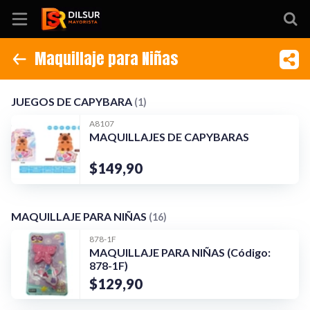
Maquillaje para Niñas
Inicio
JUEGOS DE CAPYBARA
MAQUILLAJE PARA NIÑAS
Información
JUEGOS DE CAPYBARA
(1)
A8107
Ubicación
MAQUILLAJES DE CAPYBARAS
Sitio web
$149,90
Instagram
MAQUILLAJE PARA NIÑAS
(16)
878-1F
MAQUILLAJE PARA NIÑAS (Código:
878-1F)
$129,90