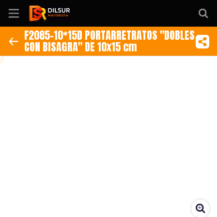
F2085-10*15D PORTARRETRATOS "DOBLES
CON BISAGRA" DE 10x15 cm
Inicio
Información
Ubicación
Sitio web
Instagram