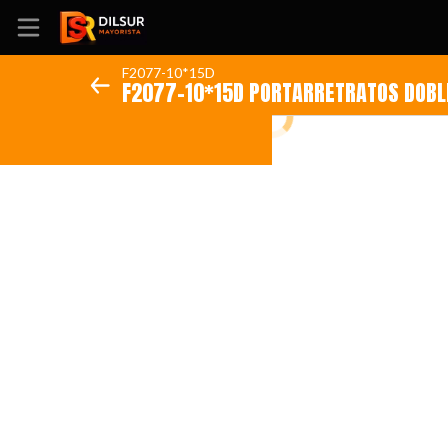
F2077-10*15D
F2077-10*15D PORTARRETRA
Inicio
Información
Ubicación
Sitio web
Instagram