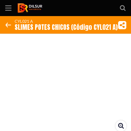
CYL021 A
SLIMES POTES CHICOS (Código CYL021 A)
Inicio
Información
Ubicación
Sitio web
Instagram