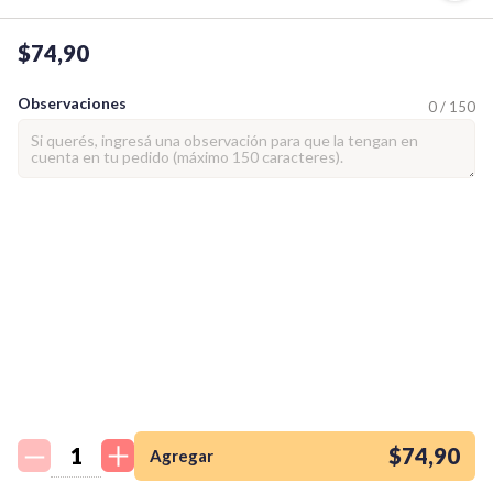
$74,90
Observaciones
0 / 150
¡Quiero una
tienda así para mi
emprendimiento!
$74,90
Agregar