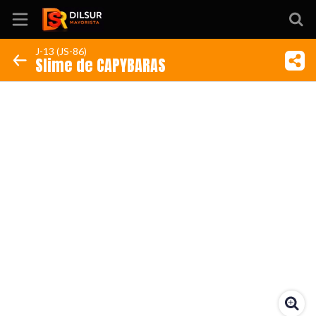
J-13 (JS-86)
Slime de CAPYBARAS
Inicio
Información
Ubicación
Sitio web
Instagram