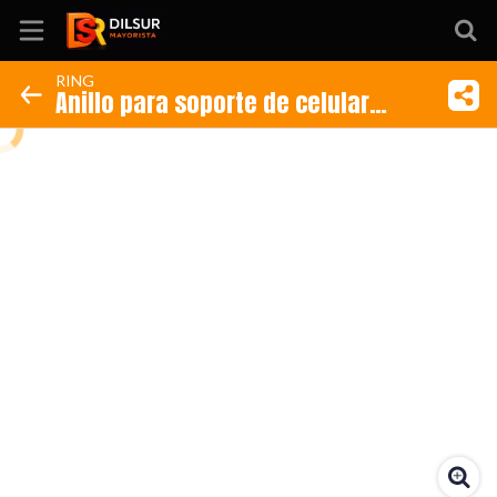
RING
Anillo para soporte de celular
Inicio
(Código: RING) (Copia)
Información
Ubicación
Sitio web
Instagram