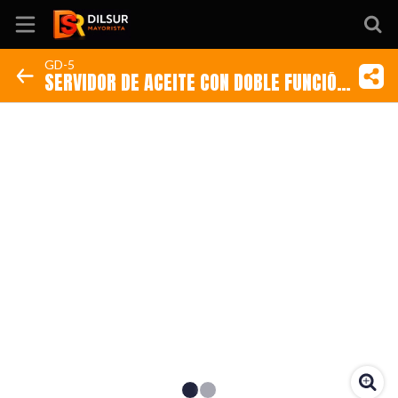
GD-5
SERVIDOR DE ACEITE CON DOBLE FUNCIÓN:
Inicio
SPRAY Y POR CHORRITO
Información
Ubicación
Sitio web
Instagram