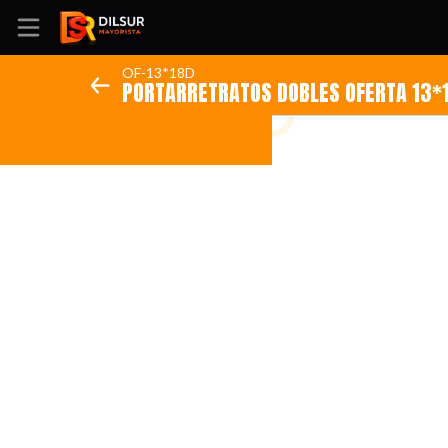
OF-13*18D
PORTARRETRATOS DOBLES OFERTA 13
Inicio
Información
Ubicación
Sitio web
Instagram