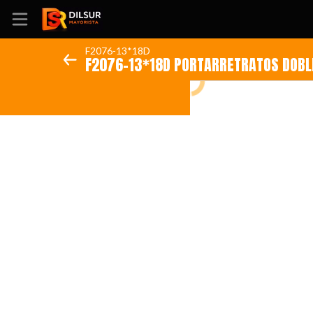
F2076-13*18D
F2076-13*18D PORTARRETRA
Inicio
Información
Ubicación
Sitio web
Instagram