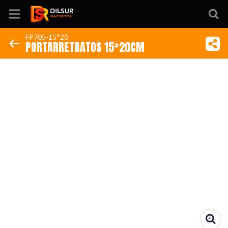
FP705-15*20
PORTARRETRATOS 15*20CM
Inicio
Información
Ubicación
Sitio web
Instagram