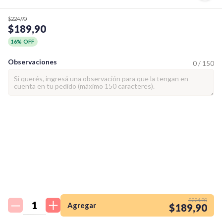
$224,90
$189,90
16% OFF
Observaciones
0 / 150
¡Quiero una
tienda así para mi
$224,90
emprendimiento!
Agregar
$189,90