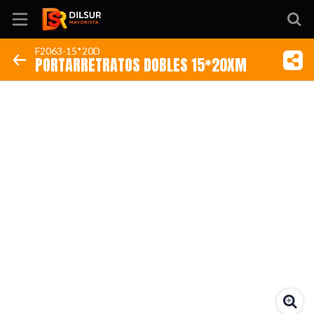
F2063-15*20D
PORTARRETRATOS DOBLES 15*20XM
Inicio
Información
Ubicación
Sitio web
Instagram