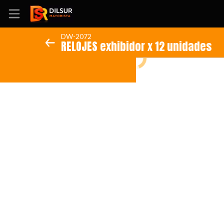
DW-2072
RELOJES exhibidor x 12 unidades
Inicio
Información
Ubicación
Sitio web
Instagram