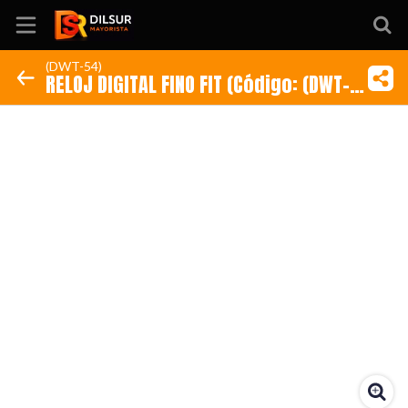
(DWT-54)
RELOJ DIGITAL FINO FIT (Código: (DWT-
Inicio
54))
Información
Ubicación
Sitio web
Instagram