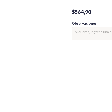
$564,90
Observaciones