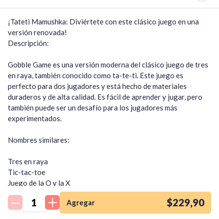
¡Tateti Mamushka: Diviértete con este clásico juego en una 
versión renovada!

Descripción:

Gobble Game es una versión moderna del clásico juego de tres 
en raya, también conocido como ta-te-ti. Este juego es 
perfecto para dos jugadores y está hecho de materiales 
duraderos y de alta calidad. Es fácil de aprender y jugar, pero 
también puede ser un desafío para los jugadores más 
experimentados.

Nombres similares:

Tres en raya

Tic-tac-toe

¡Quiero una
Juego de la O y la X

tienda así para mi
Juego de cruces y círculos

emprendimiento!
$229,90
Agregar
OXO

Características:
