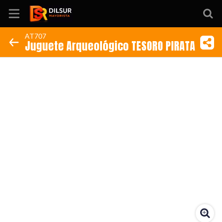
AT707
Juguete Arqueológico TESORO PIRATA
Inicio
Información
Ubicación
Sitio web
Instagram